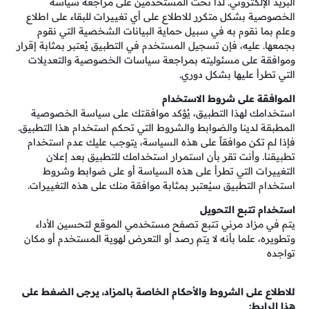
البريد الإلكتروني. لذا نحث المستخدمين على مراجعة سياسة
الخصوصية بشكل متكرر للاطلاع على أي تغييرات للبقاء على اطلاع
وعلم بما نقوم به في سبيل حماية البيانات الشخصية التي نقوم
بجمعها. عليه، فإن تسجيل المستخدم في التطبيق يُعتبر بمثابة إقرار
وموافقة على مسئوليته بمراجعة سياسات الخصوصية والتعديلات
التي تطرأ عليها بشكل دوري.
الموافقة على شروط الاستخدام
استخدامك لهذا التطبيق، يُؤكد موافقتك على سياسة الخصوصية
المطبقة لدينا والضوابط والشروط التي تحكم استخدام هذا التطبيق.
فإذا لم تكن موافقاً على هذه السياسة، يتوجب عليك عدم استخدام
تطبيقنا. وأنت تقر بأن استمرار استخدامك للتطبيق بعد إعلان
التغييرات التي تطرأ على هذه السياسة أو على ضوابط وشروط
استخدام التطبيق سيُعتبر بمثابة موافقة منك على هذه التغييرات.
استخدام تتبع التحويل
يتم في مزاد مرني تتبع تصفح مستخدمي الموقع لتحسين الأداء
وتطويره، علما بأنه لا يتم رصد أو التعرض لهوية المستخدم أو مكان
تواجده
للاطلاع على الشروط والأحكام الخاصة بالمزاد، يرجى الضغط على
هذا الرابط: