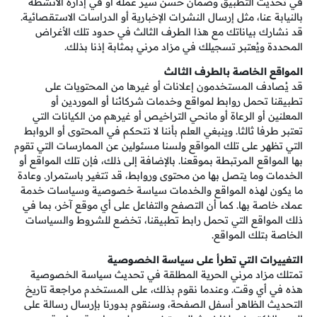
في تحديث التطبيق وضمان حسن سير عمله أو في إدارة الأنشطة
بالنيابة عنا، مثل إرسال النشرات الإخبارية أو الدراسات الاستقصائية.
قد نشارك بياناتك مع هذا الطرف الثالث في حدود تلك الأغراض
المحددة ويُعتبر تسجيلك في مزاد مرني بمثابة إذنا بذلك.
المواقع الخاصة بالطرف الثالث
قد يُصادف المستخدمون إعلانات أو غيرها من المحتويات على
تطبيقنا تحمل روابط لمواقع وخدمات شركائنا أو الموردين أو
المعلنين أو الرعاة أو مانحي التراخيص أو غيرهم من الكيانات التي
تعتبر طرفا ثالثا. وينبغي العلم بأننا لا نتحكم في المحتوى أو الروابط
التي تظهر على تلك المواقع ولسنا مسئولين عن الممارسات التي تقوم
بها المواقع المرتبطة بموقعنا. بالإضافة إلى ذلك، فإن تلك المواقع أو
الخدمات وما يتصل بها من محتوى وروابط، قد تتغير باستمرار. وعادة
ما يكون لهذه المواقع والخدمات سياسة خصوصية وسياسات خدمة
عملاء خاصة بها. كما أن التصفح والتفاعل على أي موقع آخر، بما في
ذلك المواقع التي تحمل رابط تطبيقنا، تخضع للشروط والسياسات
الخاصة بتلك المواقع.
التغييرات التي تطرأ على سياسة الخصوصية
تمتلك مزاد مرني الحرية المطلقة في تحديث سياسة الخصوصية
هذه في أي وقت. وعندما نقوم بذلك، على المستخدم مراجعة تاريخ
التحديث الظاهر أسفل الصفحة، وسنقوم بدورنا بإرسال رسالة على