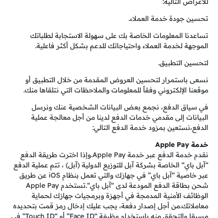
للأغراض التالية:
تحسين جودة خدمة العملاء.
تساعدنا المعلومات الخاصة بك على سهولة الاستجابة لطلباتك
الموجهة لخدمة العملاء واحتياجاتك للدعم بشكل أكثر فاعلية.
لتحسين التطبيق.
نسعى باستمرار لتحسين العروض المقدمة من خلال التطبيق أو
موقعنا الإلكتروني وفقاً للمعلومات والملاحظات التي نتلقاها منك.
في سياق الدفع، نجمع بعض البيانات الشخصية عنك ونرسل
البيانات إلى مقدمي خدمات الدفع لدينا من أجل معالجة عملية
الدفع،نستعين بمزود خدمة الدفع التالي:
خدمة Apple Pay
نقدم خدمة الدفع عبر خدمة Apple Pay.وإذا اخترت طريقة الدفع
“آبل باي“ الخاصة بشركة آبل للتوزيع الدولية (آبل) ، تتم عملية الدفع
عبر خاصية “آبل باي” في جهازك والتي تعمل بنظام iOS عن طريق
شحن بطاقة الدفع المودعة لدى “آبل باي“.تستخدم Apple Pay
الوظائف الأمنية المدمجة في أجهزة وبرمجيات جهازك لحماية
معاملاتك.من أجل إصدار دفعة، يجب عليك إدخال رمز قمت بتحديده
مسبقا والتحقق منه باستخدام وظيفة “Face ID” أو “Touch ID” في