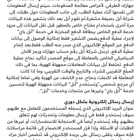
جهازك الطرفي. لأغراض معالجة المدفوعات، سيتم إرسال المعلومات
التي تقدمها أثناء عملية الطلب، إلى جانب المعلومات حول طلبك، إلى
شركة أبل بصيغة مشفرة.ثم تقوم آبل بعد ذلك بتشفير هذه البيانات
مرة أخرى باستخدام مفتاح خاص بالمطور قبل نقل البيانات إلى مزود
خدمة الدفع الخاص ببطاقة الدفع المخزنة في خدمة “آبل باي”
لإجراء عملية الدفع.يضمن التشفير فقط إمكانية الوصول إلى بيانات
الدفع عبر الموقع الإلكتروني الذي صدر منه الطلب فقط.بعد إتمام
عملية الدفع، ترسل شركة أبل رقم حساب جهازك ورمز الأمان
الديناميكي الخاص بالمعاملة إلى موقع المصدر لتأكيد نجاح عملية
الدفع. تحتفظ آبل ببيانات المعاملات مجهولة الهوية، بما في ذلك
المبلغ التقريبي للشراء، والتاريخ والوقت التقريبي، وما إذا كانت
المعاملة قد اكتملت بنجاح. عدم الكشف عن الهوية يلغي تماما إمكانية
أي مرجع شخصي.“وتستخدم “آبل“ البيانات مجهولة الهوية لتحسين
خدمة “آبل باي“ وغيرها من منتجات وخدمات “آبل“.
إرسال رسائل إلكترونية بشكل دوري
عنوان البريد الإلكتروني الذي يُسجله المستخدمون للتعامل مع طلبهم،
سوف يُستخدم فقط في إرسال معلومات وتحديثات لهم تتعلق
بطلبهم. وقد يُستخدم أيضاً في الاستجابة للاستفسارات، أو غيرها من
الطلبات أو الأسئلة. وإذا قرّر المستخدم الانضمام إلى قائمة مراسلاتنا،
فإنه سوف يتلقى رسائل على بريده الإلكتروني قد تتضمن أخبار مزاد