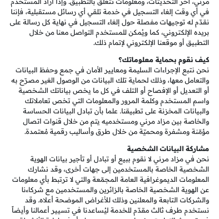
مرني، آخر التحديثات، ومعلومات تتعلق بالتطبيق. وإذا أراد المستخدم
في أي وقت إلغاء التسجيل في خدمة تلقي أي رسائل مستقبلية، فإننا
نقدّم له توجيهات مفصلة حول إلغاء التسجيل في نهاية كل رسالة على
بريده الإلكتروني، كما ويُمكن للمستخدم التواصل معنا من خلال
التطبيق أو موقعنا الإلكتروني لإتمام ذلك.
كيف نقوم بحماية معلوماتك؟
نحن نتبع الإجراءات السليمة ومعايير الأمان في جمع وحفظ البيانات
والتعامل معها، وذلك لحماية تلك البيانات من الوصول الغير مصرّح به
أو التعديل أو الإفصاح أو التلف في كل ما يخص بياناتك الشخصية
واسم المستخدم وكلمة المرور والمعلومات التي تخص تعاملاتك
والبيانات المخزنة على تطبيقنا. علما بأن تبادل البيانات الحساسة
والخاصة بين مزاد مرني ومستخدميه يتم من خلال قنوات اتصال
مؤمّنة ومشفرة ومحميّة من خلال طرق وأساليب رقمية مُعتمدة.
مشاركة البيانات الشخصية
نحن في مزاد مرني لا نقوم ببيع أو تبادل أو تأجير بيانات الهوية
الشخصية الخاصة بالمستخدمين إلى جهات أخرى، وقد نشارك
المعلومات الديموغرافية العامة المجمّعة والتي لا ترتبط بأي معلومات
عن الهوية الشخصية الخاصة بالزائرين والمستخدمين مع شركاءنا
والشركات التابعة والمعلنين وذلك للأغراض الموضحة أعلاه. وقد
نستخدم طرف ثالث مقدّم للخدمة ليُساعدنا في تسيير أعمالنا وأيضاً